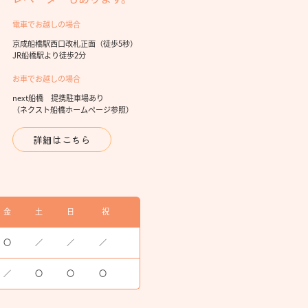
電車でお越しの場合
京成船橋駅西口改札正面（徒歩5秒）
JR船橋駅より徒歩2分
お車でお越しの場合
next船橋 提携駐車場あり
（ネクスト船橋ホームぺージ参照）
詳細はこちら
金
土
日
祝
〇
／
／
／
／
〇
〇
〇