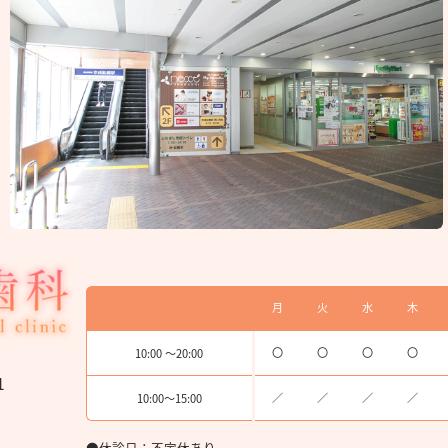
月
火
水
木
〇
〇
〇
〇
10:00 〜20:00
1
／
／
／
／
10:00〜15:00
●休診日：不定休あり